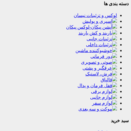
دسته بندی ها
لوکس و تزئینات نیسان
اسپری و پولیش
آپشن پیکان-لوکس پیکان
باربند و کش باربند
تزئینات جانبی
تزئینات داخلی
خوشبوکننده ماشین
دور فرمانی
صوتی و تصویری
عرقگیر و پشتی
فرش، لاستیک
قالپاق
قفل فرمان و پدال
لوازم برقی
لوازم جانبی
لوازم سفر
موکت و سه بعدی
سبد خرید