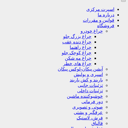
اسپرت مرکزی
درباره ما
قوانین و مقررات
فروشگاه
چراغ خودرو
چراغ بزرگ جلو
چراغ دنده عقب
چراغ راهنما
چراغ کوچک جلو
چراغ مه شکن
چراغ های خطر
آپشن پیکان-لوکس پیکان
اسپری و پولیش
باربند و کش باربند
تزئینات جانبی
تزئینات داخلی
خوشبوکننده ماشین
دور فرمانی
صوتی و تصویری
عرقگیر و پشتی
فرش، لاستیک
قالپاق