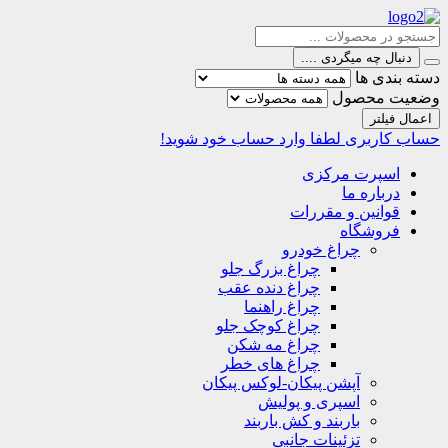
دنبال چه میگردی ....
دسته بندی ها
وضعیت محصول
اعمال فیلتر
حساب کاربری
لطفا وارد حساب خود شوید!
اسپرت مرکزی
درباره ما
قوانین و مقررات
فروشگاه
چراغ خودرو
چراغ بزرگ جلو
چراغ دنده عقب
چراغ راهنما
چراغ کوچک جلو
چراغ مه شکن
چراغ های خطر
آپشن پیکان-لوکس پیکان
اسپری و پولیش
باربند و کش باربند
تزئینات جانبی